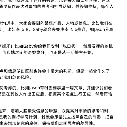
前，我们就建立了这样的共识，培养每天阅读的习惯，建立
平台，通过写作表达对事物的思考和扩展认知，并长期坚持，每个人
常沟通中，大家会提到的某些产品、人物或信息。比如我们在
，比如李飞飞，Gaby就会去关注李飞飞是谁，如Jason分享
娱乐！比如Gaby会给我们安利“脱口秀”，然后发挥的她机
 安利，而和她之间的奇妙缘分，也正是从一期播客开始。
的观点和信息做出区别也许会非常大的判断，但是一起合作久了
让我们忽略风险。
考虑的。比如Jason有时丢到群里一篇文章，并建议我们看
，而是在其他人作出回应后，根据某个观点进行回应，然后再输
起来，增加大脑接受信息的摩擦，以提高对事情的思考和判
.30是我的例行学习计划，我就会尽量先去按照自己的节奏，把自
来去增加刻意的摩擦，保持我们之间思考的差异性。