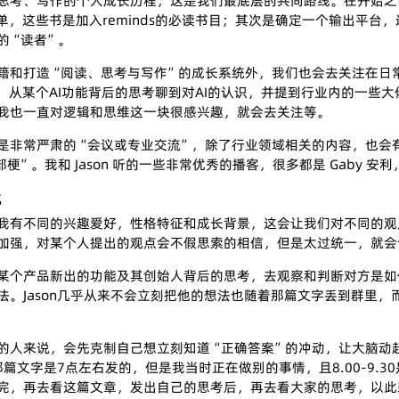
思考、写作的个人成长历程，这是我们最底层的共同路线。在开始之
成长书单，这些书是加入reminds的必读书目；其次是确定一个输出
的“读者”。
籍和打造“阅读、思考与写作”的成长系统外，我们也会去关注在日
，从某个AI功能背后的思考聊到对AI的认识，并提到行业内的一些大佬
我也一直对逻辑和思维这一块很感兴趣，就会去关注等。
是非常严肃的“会议或专业交流”，除了行业领域相关的内容，也会有
梗”。我和 Jason 听的一些非常优秀的播客，很多都是 Gaby
化
aby和我有不同的兴趣爱好，性格特征和成长背景，这会让我们对不同
加强，对某个人提出的观点会不假思索的相信，但是太过统一，就会
某个产品新出的功能及其创始人背后的思考，去观察和判断对方是如何
法。Jason几乎从来不会立刻把他的想法也随着那篇文字丢到群里
的人来说，会先克制自己想立刻知道“正确答案”的冲动，让大脑动
n那篇文字是7点左右发的，但是我当时正在做别的事情，且8.00-9
完，再去看这篇文章，发出自己的思考后，再去看大家的思考，以此