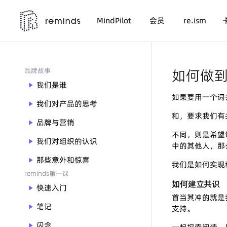
MindPilot
会员
re.ism
如何做到
品牌故事
我们是谁
play_arrow
如果要用一个词去
我们对产品的思考
play_arrow
和，要求我们有
品牌与营销
play_arrow
不同，则是希望
我们对组织的认识
play_arrow
中的其他人，那
那些意外和惊喜
play_arrow
我们是如何实现
reminds第一课
如何建立共识
快速入门
play_arrow
首当其冲的就是
笔记
play_arrow
支持。
闪念
play_arrow