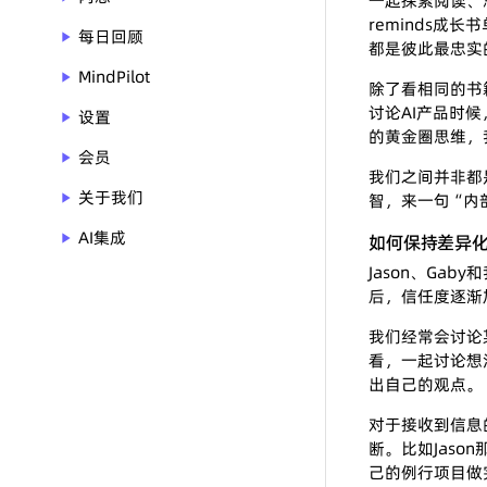
一起探索阅读、
reminds
每日回顾
play_arrow
都是彼此最忠实
MindPilot
play_arrow
除了看相同的书
讨论AI产品时候
设置
play_arrow
的黄金圈思维，
会员
play_arrow
我们之间并非都
关于我们
play_arrow
智，来一句“内部
AI集成
play_arrow
如何保持差异
Jason、G
后，信任度逐渐
我们经常会讨论
看，一起讨论想
出自己的观点。
对于接收到信息
断。比如Jaso
己的例行项目做