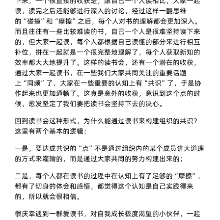
下来，一个很直接的收获是，跟自己一个人读相比，大家一起
读，读完之后还能够进行深入的讨论，经过这样一翻思维
的“碰撞”和“摩擦”之后，每个人对书的理解都会更加深入。
而且往往有一些比较难读的书，自己一个人是很难坚持读下来
的，但大家一起读，每个人都根据自己读懂的部分来进行相互
补位，拼在一起就是一个很完整地理解了，每个人获取新知的
效率都大大地提升了。这样的读书会，还有一个潜在的收获，
通过大家一起读书，在一些我们大家共同关注的重要话题
上“同频”了，大家在一些重要的认知上有“共识”了，于是协
作起来也更加通畅了。这真是意外的收获，意识到这个点的时
候，愈发坚定了我们要把读书会坚持下去的决心。
回到读书会这种形式，为什么能通过读书来构建组织的共识？
这里有两个基本的逻辑：
一是，要达成共识的“点”不是通过组织内的某个成员讲大道理
的方式来灌输的，而是通过大家共同的努力构建出来的；
二是，每个人都在读书的过程中在认知上有了足够的“摩擦”，
都有了切身的体会和感悟，都觉得这个认知是自己实践得来
的，所以就会很相信。
很庆幸遇到一群爱读书，对自我成长极度渴望的小伙伴，一起